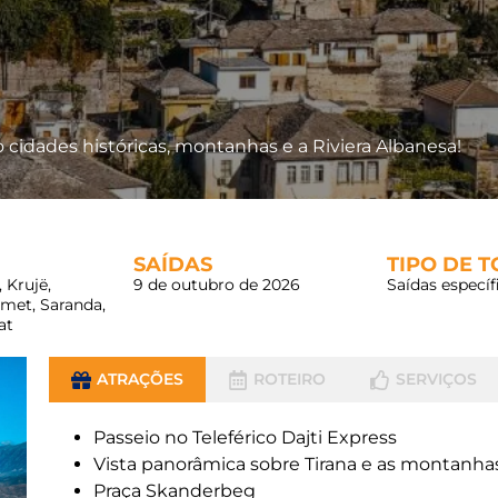
 cidades históricas, montanhas e a Riviera Albanesa!
SAÍDAS
TIPO DE 
 Krujë,
9 de outubro de 2026
Saídas específ
rmet, Saranda,
at
ATRAÇÕES
ROTEIRO
SERVIÇOS
Passeio no Teleférico Dajti Express
Vista panorâmica sobre Tirana e as montanha
Praça Skanderbeg