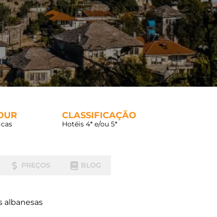
TOUR
CLASSIFICAÇÃO
icas
Hotéis 4* e/ou 5*
PREÇOS
BLOG
s albanesas