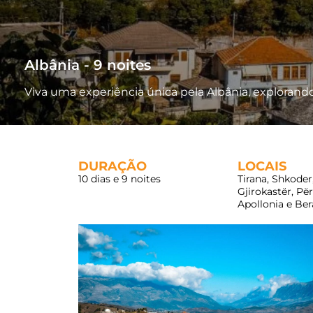
Albânia - 9 noites
Viva uma experiência única pela Albânia, explorando
DURAÇÃO
LOCAIS
10 dias e 9 noites
Tirana, Shkoder,
Gjirokastër, Pë
Apollonia e Ber