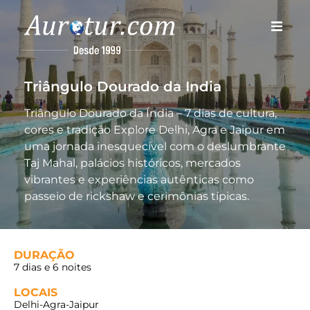
Página Inicial
Triângulo Dourado da India
Destinos
Triângulo Dourado da Índia – 7 dias de cultura,
cores e tradição Explore Delhi, Agra e Jaipur em
Estilos
uma jornada inesquecível com o deslumbrante
Taj Mahal, palácios históricos, mercados
Quem Somos
vibrantes e experiências autênticas como
passeio de rickshaw e cerimônias típicas.
Fale Conosco
DURAÇÃO
7 dias e 6 noites
LOCAIS
Delhi-Agra-Jaipur